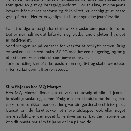
som giver en glat og behagelig pasform. For at sikre, at dine jeans
bevarer både deres pasform og fleksibilitet, er det vigtigt at passe
godt på dem. Her er nogle tips til at forlænge dine jeans' levetid:
For at undgå unødigt slid skal du ikke vaske dine jeans for ofte.
Det er normalt nok at lufte dem og pletbehandle pletter, hvis det
er nødvendigt.
Vend vrangen ud på jeansene før vask for at beskytte farven. Brug
en vaskemaskine ved maks. 30 °C med lav centrifugering, og vælg
et skånsomt vaskemiddel, som bevarer farven.
Tørretumbling kan påvirke pasformen negativt og skabe uønskede
rifter, så lad dem lufttørre i stedet.
Slim fit-jeans hos MQ Marqet
Hos MQ Marqet finder du et varieret udvalg af slim fit-jeans i
forskellige vaske og farver. Vælg mellem klassiske mørke og lyse
vaske samt unikke nuancer, der giver din garderobe et frisk pust.
Uanset om du foretrækker et mere afslappet look eller noget
mere stilfuldt, er der noget for enhver smag. Lad dig inspirere og
køb dit næste par slim fit jeans online på mq.dk.