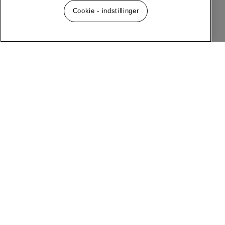
Cookie - indstillinger
Følg os på sociale medier
Menu
Om MQ Marqet
Facebook
Instagram
Historie
Kontakt
Kundeservice
Salgs- og leveringsbetingelser
Nyhedsbrev