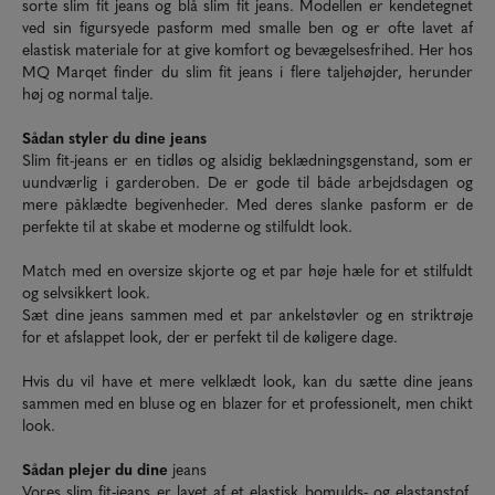
sorte slim fit jeans og blå slim fit jeans. Modellen er kendetegnet
ved sin figursyede pasform med smalle ben og er ofte lavet af
elastisk materiale for at give komfort og bevægelsesfrihed. Her hos
MQ Marqet finder du slim fit jeans i flere taljehøjder, herunder
høj og normal talje.
Sådan styler du dine jeans
Slim fit-jeans er en tidløs og alsidig beklædningsgenstand, som er
uundværlig i garderoben. De er gode til både arbejdsdagen og
mere påklædte begivenheder. Med deres slanke pasform er de
perfekte til at skabe et moderne og stilfuldt look.
Match med en oversize skjorte og et par høje hæle for et stilfuldt
og selvsikkert look.
Sæt dine jeans sammen med et par ankelstøvler og en
striktrøje
for et afslappet look, der er perfekt til de køligere dage.
Hvis du vil have et mere velklædt look, kan du sætte dine jeans
sammen med en
bluse
og en
blazer
for et professionelt, men chikt
look.
Sådan plejer du dine
jeans
Vores slim fit-jeans er lavet af et elastisk bomulds- og elastanstof,