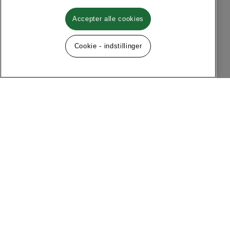
Accepter alle cookies
Cookie - indstillinger
Følg os på sociale medier
Menu
Om MQ Marqet
Facebook
Instagram
Historie
Kontakt
Kundeservice