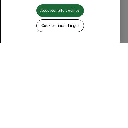
Accepter alle cookies
Cookie - indstillinger
Følg os på sociale medier
Menu
Om MQ Marqet
Facebook
Instagram
Historie
Kontakt
Kundeservice